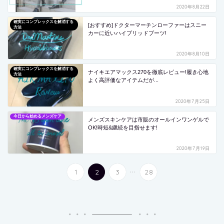
2020年8月22日
確実にコンプレックスを解消する
[おすすめ]ドクターマーチンローファーはスニー
方法
カーに近いハイブリッドブーツ!
2020年8月10日
確実にコンプレックスを解消する
ナイキエアマックス270を徹底レビュー!履き心地
方法
よく高評価なアイテムだが...
2020年7月25日
今日から始めるメンズケア
メンズスキンケアは市販のオールインワンゲルで
OK!時短&継続を目指せます!
2020年7月19日
...
1
2
3
28