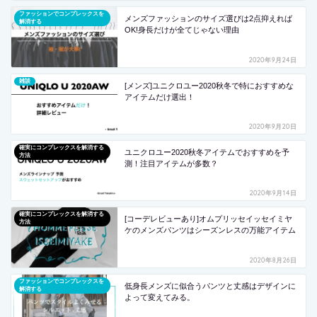
ファッションでコンプレックスを
メンズファッションのサイズ選びは2点抑えれば
解消する
OK!身長だけが全てじゃない理由
2020年9月24日
雑談
[メンズ]ユニクロユー2020秋冬で特におすすめな
アイテムだけ選出！
2020年9月20日
確実にコンプレックスを解消する
ユニクロユー2020秋冬アイテムでおすすめを予
方法
測！注目アイテムが多数？
2020年9月14日
確実にコンプレックスを解消する
[コーデレビューあり]オムプリッセイッセイミヤ
方法
ケのメンズパンツはシーズンレスの万能アイテム
2020年8月26日
ファッションでコンプレックスを
低身長メンズに似合うパンツと丈感はデザインに
解消する
よって変えてみる。