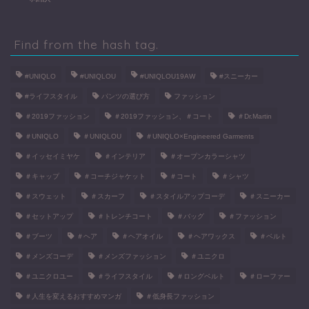
Find from the hash tag.
#UNIQLO
#UNIQLOU
#UNIQLOU19AW
#スニーカー
#ライフスタイル
パンツの選び方
ファッション
＃2019ファッション
＃2019ファッション、＃コート
＃Dr.Martin
＃UNIQLO
＃UNIQLOU
＃UNIQLO×Engineered Garments
＃イッセイミヤケ
＃インテリア
＃オープンカラーシャツ
＃キャップ
＃コーチジャケット
＃コート
＃シャツ
＃スウェット
＃スカーフ
＃スタイルアップコーデ
＃スニーカー
＃セットアップ
＃トレンチコート
＃バッグ
＃ファッション
＃ブーツ
＃ヘア
＃ヘアオイル
＃ヘアワックス
＃ベルト
＃メンズコーデ
＃メンズファッション
＃ユニクロ
● TAKAってどんな人間？
＃ユニクロユー
＃ライフスタイル
＃ロングベルト
＃ローファー
＃人生を変えるおすすめマンガ
＃低身長ファッション
■ お問い合わせ