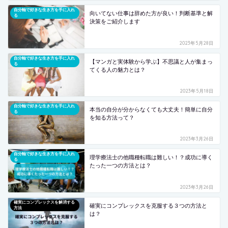
自分軸で好きな生き方を手に入れ
向いてない仕事は辞めた方が良い！判断基準と解
る
決策をご紹介します
2023年5月28日
自分軸で好きな生き方を手に入れ
【マンガと実体験から学ぶ】不思議と人が集まっ
る
てくる人の魅力とは？
2023年5月18日
自分軸で好きな生き方を手に入れ
本当の自分が分からなくても大丈夫！簡単に自分
る
を知る方法って？
2023年3月26日
自分軸で好きな生き方を手に入れ
理学療法士の他職種転職は難しい！？成功に導く
る
たった一つの方法とは？
2023年3月26日
確実にコンプレックスを解消する
確実にコンプレックスを克服する３つの方法と
方法
は？