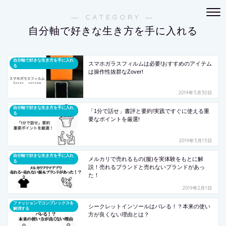
― CATEGORY ―
自分軸で好きな生き方を手に入れる
自分軸で好きな生き方を手に入れ
スマホガラスフィルムは必要!おすすめのアイテム
る
は操作性抜群なZover!
2019年5月30日
自分軸で好きな生き方を手に入れ
「1分で話せ」書評と要約!実践ですぐに使える重
る
要なポイントを厳選!
2019年5月15日
自分軸で好きな生き方を手に入れ
メルカリで売れるもの(服)を実体験をもとに解
る
説！売れるブランドと売れないブランドがあっ
た！
2019年2月1日
ファッションでコンプレックスを
シークレットインソールはバレる！？本来の使い
解消する
方が良くない理由とは？