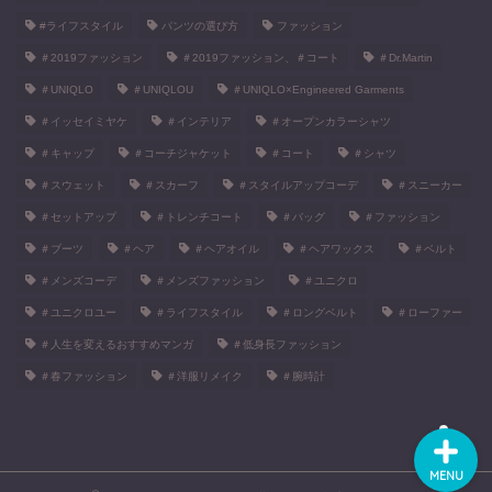
#ライフスタイル
パンツの選び方
ファッション
＃2019ファッション
＃2019ファッション、＃コート
＃Dr.Martin
＃UNIQLO
＃UNIQLOU
＃UNIQLO×Engineered Garments
＃イッセイミヤケ
＃インテリア
＃オープンカラーシャツ
＃キャップ
＃コーチジャケット
＃コート
＃シャツ
＃スウェット
＃スカーフ
＃スタイルアップコーデ
＃スニーカー
＃セットアップ
＃トレンチコート
＃バッグ
＃ファッション
＃ブーツ
＃ヘア
＃ヘアオイル
＃ヘアワックス
＃ベルト
＃メンズコーデ
＃メンズファッション
＃ユニクロ
● TAKAってどんな人間？
＃ユニクロユー
＃ライフスタイル
＃ロングベルト
＃ローファー
＃人生を変えるおすすめマンガ
＃低身長ファッション
■ お問い合わせ
＃春ファッション
＃洋服リメイク
＃腕時計
MENU