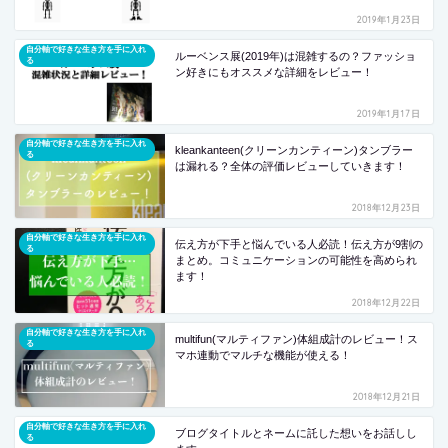
2019年1月23日
自分軸で好きな生き方を手に入れ
ルーベンス展(2019年)は混雑するの？ファッショ
る
ン好きにもオススメな詳細をレビュー！
2019年1月17日
自分軸で好きな生き方を手に入れ
kleankanteen(クリーンカンティーン)タンブラー
る
は漏れる？全体の評価レビューしていきます！
2018年12月23日
自分軸で好きな生き方を手に入れ
伝え方が下手と悩んでいる人必読！伝え方が9割の
る
まとめ。コミュニケーションの可能性を高められ
ます！
2018年12月22日
自分軸で好きな生き方を手に入れ
multifun(マルティファン)体組成計のレビュー！ス
る
マホ連動でマルチな機能が使える！
2018年12月21日
自分軸で好きな生き方を手に入れ
ブログタイトルとネームに託した想いをお話しし
る