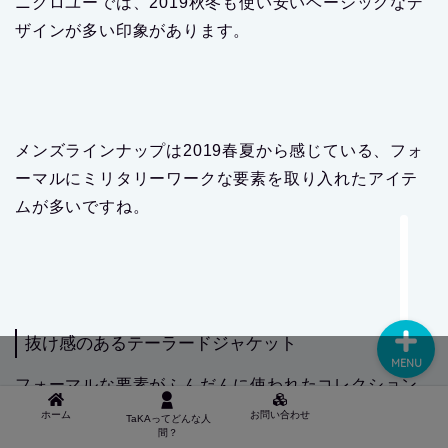
ニクロユーでは、2019秋冬も使い安いベーシックなデ
ザインが多い印象があります。
メンズラインナップは2019春夏から感じている、フォ
ーマルにミリタリーワークな要素を取り入れたアイテ
● TAKAってどんな人間？
ムが多いですね。
■ お問い合わせ
抜け感のあるテーラードジャケット
MENU
フォーマルな要素がふんだんに使われたコレクション
が多いですが、スーツを崩して抜け感ある演出をする
ホーム
お問い合わせ
TaKAってどんな人
間？
海外スナップが比較的多いです。