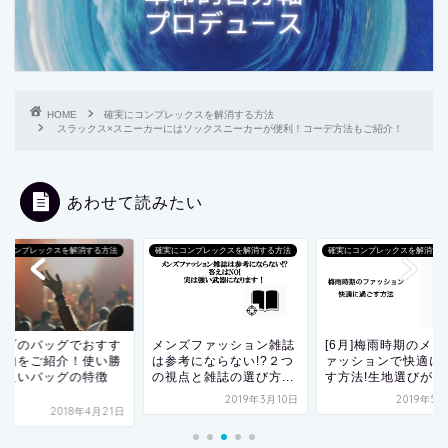
HOME
確実にコンプレックスを解消する方法
スラックス×スニーカーにはソックスニーカーが便利！コーデ方法もご紹介！
あわせて読みたい
にコンプレックスを解消する方法
確実にコンプレックスを解消する方法
確実にコンプレックスを解消する
イブのバッグでおすす
メンズファッション雑誌
[6月]梅雨時期のメン
な物をご紹介！使い勝
は参考にならない!?２つ
ァッションで快適に
の良いバッグの特徴
の視点と雑誌の選び方...
す方法!生地選びが...
.
2019年3月10日
2019年5
2018年4月21日