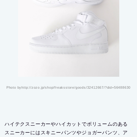
Photo byhttp://zozo.jp/shop/freaksstore/goods/32412667/?did=56488630
ハイテクスニーカーやハイカットでボリュームのある
スニーカーにはスキニーパンツやジョガーパンツ、ア