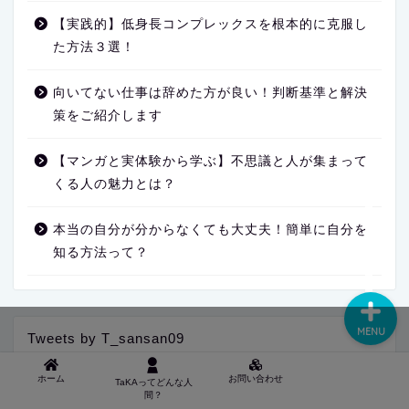
【実践的】低身長コンプレックスを根本的に克服し
た方法３選！
向いてない仕事は辞めた方が良い！判断基準と解決
策をご紹介します
【マンガと実体験から学ぶ】不思議と人が集まって
● TAKAってどんな人間？
くる人の魅力とは？
■ お問い合わせ
本当の自分が分からなくても大丈夫！簡単に自分を
知る方法って？
MENU
Tweets by T_sansan09
ホーム
お問い合わせ
TaKAってどんな人
間？