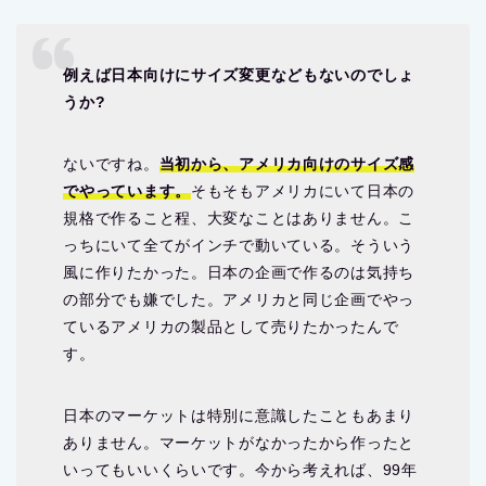
日本のマーケットは特別に意識したこともあまり
ありません。マーケットがなかったから作ったと
いってもいいくらいです。今から考えれば、99年
当時は細い
ラペル
のジャケットに尖った靴が主流
だった頃です。そんな時に、トレンドとはかけ離
れていた太いパンツを作っていました。40年近く
洋服を見てきて、何が盛り上がって、何のが消え
ていったかを見てきています。トレンドでないだ
けで、ベーシック。経験値として、ベーシックな
ものに対する価値観を高く持っています。
fashionpress[ファッションプレス]より
ユニクロもある層を固定して狙った服作りをしている
わけでは無く、「ライフウェア」として幅広い年代・