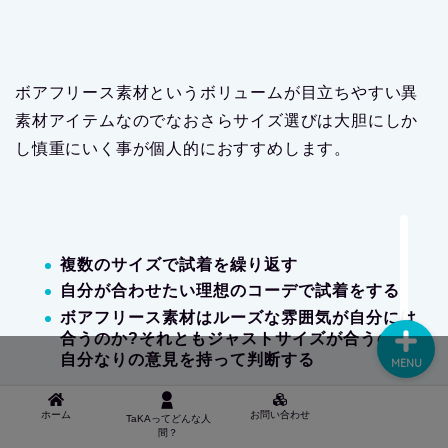
事が大切ですね。
ユニクロ×エンジニアドガーメンツレビュー
● TAKAってどんな人間？
では、今回のコラボアイテムの中で特におすすめなフ
■ お問い合わせ
リースプルオーバーのレビューをお伝えしていきま
す。
MENU
全部で5色の展開なのですが、おすすめカラーはブラッ
ホーム
お問い合わせ
TaKAってどんな人
ク・オリーブ・ネイビーの3色です。
間？