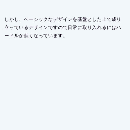
しかし、ベーシックなデザインを基盤とした上で成り
立っているデザインですので日常に取り入れるにはハ
ードルが低くなっています。
しかも、これまではウールやメルトンといったベーシ
ックさが際立つ素材のコートなどがクローゼットにス
タンバイされている方が多いと思いますので、
ボア・
フリース素材と組み合わせると奥行きが出て変化を付
ける事が出来ます
。