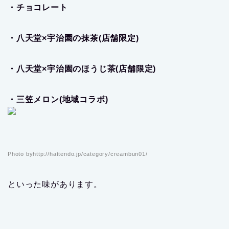
・チョコレート
・八天堂×宇治園の抹茶(店舗限定)
・八天堂×宇治園のほうじ茶(店舗限定)
・三笠メロン(地域コラボ)
Photo byhttp://hattendo.jp/category/creambun01/
といった味があります。