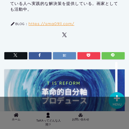
ている人へ実践的な解決策を提供している。画家として
も活動中。
https://sma09ll.com/
BLOG：
● TAKAってどんな人間？
■ お問い合わせ
MENU
ホーム
お問い合わせ
TaKAってどんな人
間？
HOME
雑談