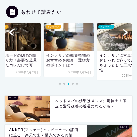
あわせて読みたい
テリア
インテリア
インテリア
レビボードのDIYの簡
インテリアの観葉植物の
インテリアに写真立
な作り方！必要な道具
おすすめを紹介！選び方
おしゃれに飾ってみ
たったコレだけで可...
のポイントは？
ちょっとした工夫で
性...
2018年3月31日
2018年3月14日
2018年5
ヘッドスパの効果はメンズに期待大！頭
皮と髪質改善の近道になるかも？
ANKER(アンカー)のスピーカーの評価
に迫る！楽天で安く購入できるお部...