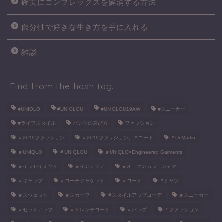
確実にコンプレックスを解消する方法
自分軸で好きな生き方を手に入れる
雑談
Find from the hash tag.
#UNIQLO
#UNIQLOU
#UNIQLOU19AW
#スニーカー
#ライフスタイル
パンツの選び方
ファッション
＃2019ファッション
＃2019ファッション、＃コート
＃Dr.Martin
＃UNIQLO
＃UNIQLOU
＃UNIQLO×Engineered Garments
＃イッセイミヤケ
＃インテリア
＃オープンカラーシャツ
＃キャップ
＃コーチジャケット
＃コート
＃シャツ
＃スウェット
＃スカーフ
＃スタイルアップコーデ
＃スニーカー
＃セットアップ
＃トレンチコート
＃バッグ
＃ファッション