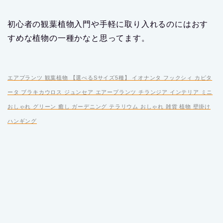
初心者の観葉植物入門や手軽に取り入れるのにはおす
すめな植物の一種かなと思ってます。
エアプランツ 観葉植物 【選べるSサイズ5種】 イオナンタ フックシィ カピタ
ータ ブラキカウロス ジュンセア エアープランツ チランジア インテリア ミニ
おしゃれ グリーン 癒し ガーデニング テラリウム おしゃれ 雑貨 植物 壁掛け
ハンギング