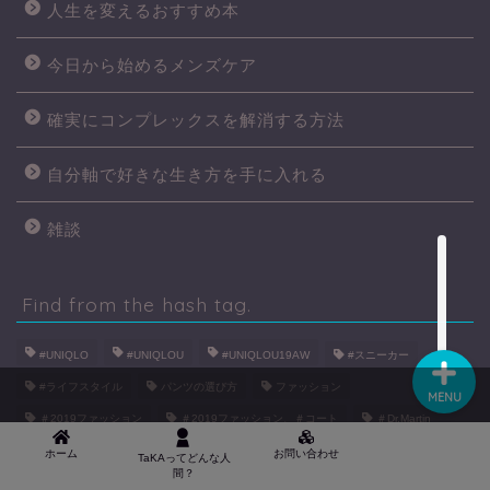
人生を変えるおすすめ本
今日から始めるメンズケア
確実にコンプレックスを解消する方法
自分軸で好きな生き方を手に入れる
● TAKAってどんな人間？
雑談
■ お問い合わせ
Find from the hash tag.
#UNIQLO
#UNIQLOU
#UNIQLOU19AW
#スニーカー
#ライフスタイル
パンツの選び方
ファッション
MENU
＃2019ファッション
＃2019ファッション、＃コート
＃Dr.Martin
＃UNIQLO
＃UNIQLOU
＃UNIQLO×Engineered Garments
ホーム
お問い合わせ
TaKAってどんな人
間？
＃イッセイミヤケ
＃インテリア
＃オープンカラーシャツ