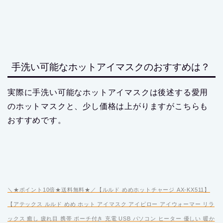
手洗い可能なホットアイマスクのおすすめは？
実際に手洗い可能なホットアイマスクは後述する愛用
のホットマスクと、少し価格は上がりますがこちらも
おすすめです。
＼★ポイント10倍★送料無料★／【ルルド めめホットチャージ AX-KX511】
【アテックス ルルド めめ ホット アイマスク アイピロー アイウォーマー リラ
ックス 癒し 疲れ目 携帯 ポーチ付き 充電 USB パソコン ヒーター 優しい 暖か