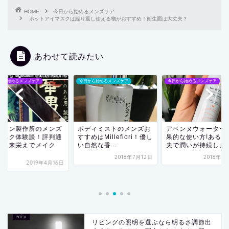
HOME
今日から始めるメンズケア
ホットアイマスクは繰り返し使える物がおすすめ！衛生面は大丈夫？
あわせて読みたい
から始めるメンズケア
今日から始めるメンズケア
今日から始めるメンズケア
ディミストのメンズお
アベンヌウォーターの効
アベンヌウォーター
めはMillefiori！優し
果的な使い方!あるひと工
の乾燥を防げるの？
然な香...
夫で潤いが持続します...
クリームを併用する
持...
2018年7月12日
2018年3月18日
2018年11
リビングの照明を選ぶなら明るさ調節出