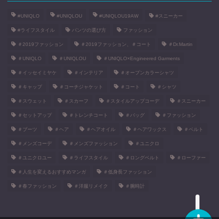
#UNIQLO
#UNIQLOU
#UNIQLOU19AW
#スニーカー
#ライフスタイル
パンツの選び方
ファッション
＃2019ファッション
＃2019ファッション、＃コート
＃Dr.Martin
＃UNIQLO
＃UNIQLOU
＃UNIQLO×Engineered Garments
＃イッセイミヤケ
＃インテリア
＃オープンカラーシャツ
＃キャップ
＃コーチジャケット
＃コート
＃シャツ
＃スウェット
＃スカーフ
＃スタイルアップコーデ
＃スニーカー
＃セットアップ
＃トレンチコート
＃バッグ
＃ファッション
＃ブーツ
＃ヘア
＃ヘアオイル
＃ヘアワックス
＃ベルト
＃メンズコーデ
＃メンズファッション
＃ユニクロ
● TAKAってどんな人間？
＃ユニクロユー
＃ライフスタイル
＃ロングベルト
＃ローファー
＃人生を変えるおすすめマンガ
＃低身長ファッション
■ お問い合わせ
＃春ファッション
＃洋服リメイク
＃腕時計